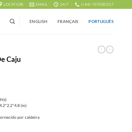
LOCATION
EMAIL
24/7
(+84) 707080107
ENGLISH
FRANÇAIS
PORTUGUÊS
e Caju
0Hz)
4.2*2.2*4.8 (m)
ornecido por caldeira