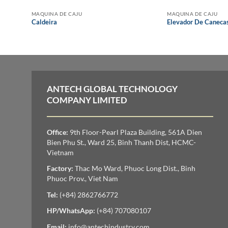
MAQUINA DE CAJU
MAQUINA DE CAJU
Caldeira
Elevador De Canecas
ANTECH GLOBAL TECHNOLOGY
COMPANY LIMITED
Office:
9th Floor-Pearl Plaza Building, 561A Dien
Bien Phu St., Ward 25, Binh Thanh Dist, HCMC-
Vietnam
Factory:
Thac Mo Ward, Phuoc Long Dist., Binh
Phuoc Prov., Viet Nam
Tel:
(+84) 2862766772
HP/WhatsApp:
(+84) 707080107
Email:
info@antechindustry.com