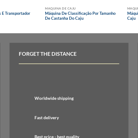
MAQUINA DE CAJU
MAQUI
 E Transportador
Máquina De Classificação Por Tamanho
Máqui
De Castanha Do Caju
Caju
FORGET THE DISTANCE
Worldwide shipping
Fast delivery
Best price - best quality