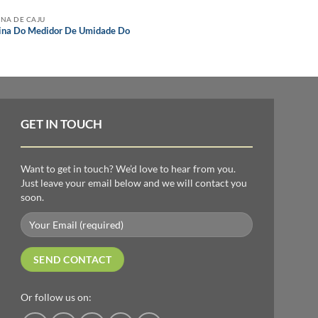
NA DE CAJU
MAQUINA DE CAJU
na Do Medidor De Umidade Do
Máquina De Assar Caju
GET IN TOUCH
Want to get in touch? We’d love to hear from you.
Just leave your email below and we will contact you
soon.
Or follow us on: